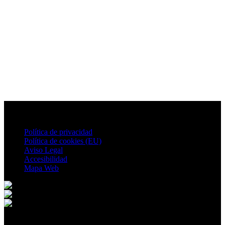
Política de privacidad
Política de cookies (EU)
Aviso Legal
Accesibilidad
Mapa Web
© 2026 Pozohondo. All rights reserved.